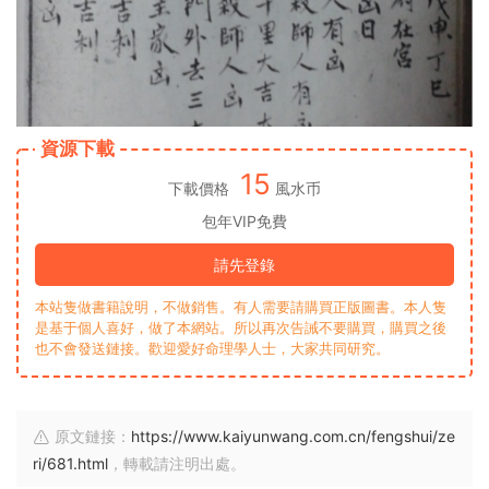
資源下載
15
下載價格
風水币
包年VIP免費
請先登錄
本站隻做書籍說明，不做銷售。有人需要請購買正版圖書。本人隻
是基于個人喜好，做了本網站。所以再次告誡不要購買，購買之後
也不會發送鏈接。歡迎愛好命理學人士，大家共同研究。
原文鏈接：
https://www.kaiyunwang.com.cn/fengshui/ze
ri/681.html
，轉載請注明出處。