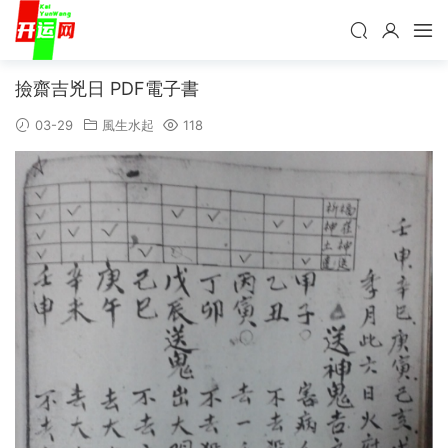
撿齋吉兇日 PDF電子書
03-29
風生水起
118