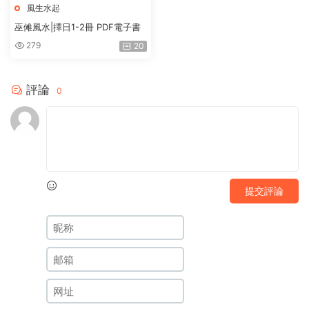
風生水起
巫傩風水|擇日1-2冊 PDF電子書
279
20
評論
0
提交評論