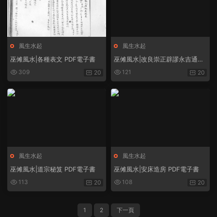
風生水起
風生水起
巫傩風水|各種表文 PDF電子書
巫傩風水|改良崇正辟謬永吉通書
PDF電子書
309
121
20
20
風生水起
風生水起
巫傩風水|道宗秘笈 PDF電子書
巫傩風水|安床造房 PDF電子書
113
108
20
20
1
2
下一頁