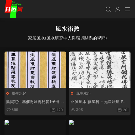
風水術數
家居風水(風水研究中人與環境關系的學問)
風生水起
風生水起
陰陽宅生基催财延壽秘笈1-6冊 P
巫傩風水|禳星科 – 元星法壇 PDF
DF電子書
電子書
359
308
120
20