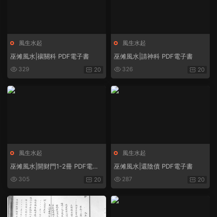
風生水起
風生水起
巫傩風水|禳關科 PDF電子書
巫傩風水|請神科 PDF電子書
329
326
20
20
風生水起
風生水起
巫傩風水|開财門1-2冊 PDF電子
巫傩風水|還陰債 PDF電子書
書
305
287
20
20